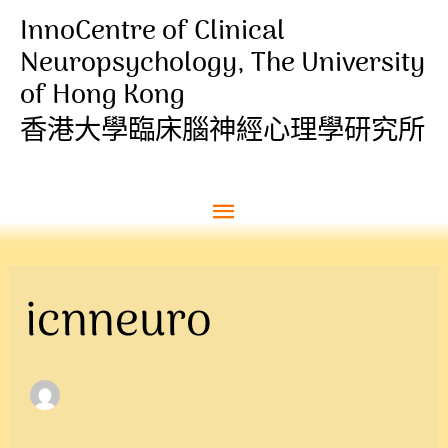
跳
主
InnoCentre of Clinical
至
Neuropsychology, The University
菜
内
of Hong Kong
容
单
香港大學臨床腦神經心理學研究所
搜
索：
icnneuro